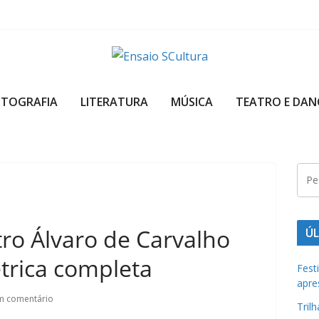
A
b
OTOGRAFIA
LITERATURA
MÚSICA
TEATRO E DAN
e
l
e
z
a
d
a
tro Álvaro de Carvalho
ÚL
c
trica completa
u
Fest
apre
l
m comentário
t
Tril