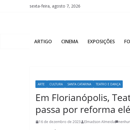
Pular
sexta-feira, agosto 7, 2026
para
o
conteúdo
ARTIGO
CINEMA
EXPOSIÇÕES
F
ARTE
CULTURA
SANTA CATARINA
TEATRO E DANÇA
Em Florianópolis, Tea
passa por reforma elé
16 de dezembro de 2023
Elmadson Almeida
nenhu