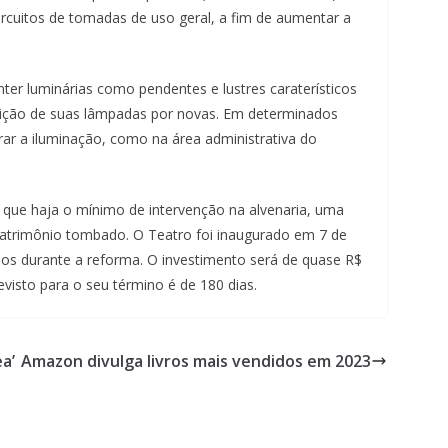
m
rcuitos de tomadas de uso geral, a fim de aumentar a
c
l
er luminárias como pendentes e lustres caraterísticos
i
tuição de suas lâmpadas por novas. Em determinados
q
rar a iluminação, como na área administrativa do
u
e
.
 que haja o mínimo de intervenção na alvenaria, uma
patrimônio tombado. O Teatro foi inaugurado em 7 de
los durante a reforma. O investimento será de quase R$
visto para o seu término é de 180 dias.
a’
Amazon divulga livros mais vendidos em 2023