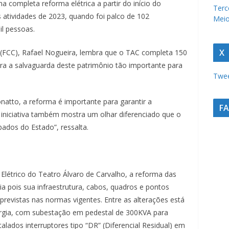
 completa reforma elétrica a partir do início do
u
Terc
atividades de 2023, quando foi palco de 102
Meio
r
il pessoas.
a
c
X
 (FCC), Rafael Nogueira, lembra que o TAC completa 150
a
ra a salvaguarda deste patrimônio tão importante para
Twee
t
a
onatto, a reforma é importante para garantir a
r
F
A iniciativa também mostra um olhar diferenciado que o
i
dos do Estado”, ressalta.
n
e
n
létrico do Teatro Álvaro de Carvalho, a reforma das
s
ria pois sua infraestrutura, cabos, quadros e pontos
e
previstas nas normas vigentes. Entre as alterações está
a
ergia, com subestação em pedestal de 300KVA para
u
ados interruptores tipo “DR” (Diferencial Residual) em