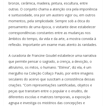
u
bronze, cerâmica, madeira, pintura, escultura, entre
m
outras. O conjunto chama a atenção ora pela imponência
c
e suntuosidade, ora por um austero vigor ou, em outros
momentos, pela simplicidade. Sempre sob a ótica do
l
pensamento de uma época, o visitante deve estabelecer
i
correspondências constantes entre as mudanças nos
q
âmbitos do tempo, da vida e da arte, a mostra convida à
u
reflexão. Importante um exame mais atento às raridades.
e
.
A curadoria de Francine Goudel estabelece uma narrativa
que permite pensar o sagrado, a crença, a devoção, o
altruísmo, os mitos, o humano. “Etérea”, diz ela, é um
mergulho na Coleção Collaço Paulo, por entre imagens
seculares do acervo que suscitam a consistência dessas
criações. “Com representações santificadas, objetos e
peças que transitam entre o popular e o erudito, de
diferentes escolas e matrizes temporais, a exposição
agrupa e investiga os mistérios das concepções e