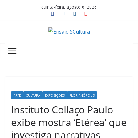
Pular
quinta-feira, agosto 6, 2026
para
o
conteúdo
A
b
e
l
e
z
a
ARTE
CULTURA
EXPOSIÇÕES
FLORIANÓPOLIS
d
a
Instituto Collaço Paulo
c
exibe mostra ‘Etérea’ que
u
investiga narrativas
l