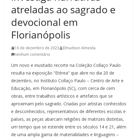
t
atreladas ao sagrado e
u
devocional em
r
a
Florianópolis
c
a
16 de dezembro de 2023
Elmadson Almeida
t
nenhum comentário
a
Um novo e inusitado recorte na Coleção Collaço Paulo
r
resulta na exposição “Etérea” que abre no dia 20 de
i
dezembro, no Instituto Collaço Paulo – Centro de Arte e
n
Educação, em Florianópolis (SC), com cerca de cem
obras, entre trabalhos artísticos e artefatos que se
e
aproximam pelo sagrado. Criadas por artistas conhecidos
n
e desconhecidos, representativos de diferentes escolas e
s
países, as peças abarcam religiões de matrizes distintas,
e
um tempo que se estende entre os séculos 14 e 21, além
a
de uma ampla gama de materialidades e linguagens –