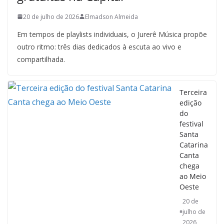
a
20 de julho de 2026
Elmadson Almeida
u
Em tempos de playlists individuais, o Jurerê Música propõe
m
outro ritmo: três dias dedicados à escuta ao vivo e
c
compartilhada.
l
i
Terceira
q
edição
u
do
festival
e
Santa
.
Catarina
Canta
chega
ao Meio
Oeste
20 de
julho de
2026