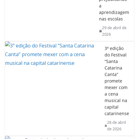
a
aprendizagem
nas escolas
29 de abril de
2026
3ª edição
do Festival
“Santa
Catarina
Canta”
promete
mexer com
a cena
musical na
capital
catarinense
28 de abril
de 2026
Joana