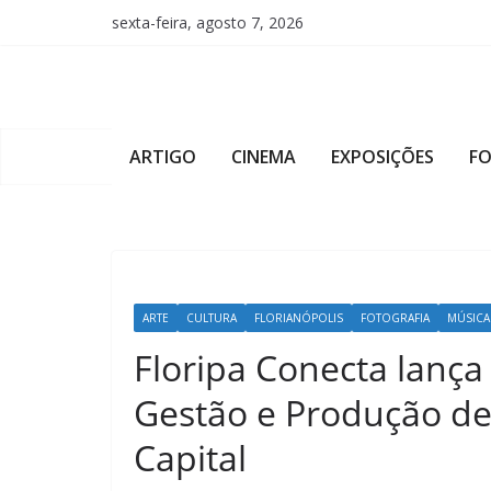
Pular
sexta-feira, agosto 7, 2026
para
o
conteúdo
ARTIGO
CINEMA
EXPOSIÇÕES
F
ARTE
CULTURA
FLORIANÓPOLIS
FOTOGRAFIA
MÚSICA
Floripa Conecta lança
Gestão e Produção de
Capital