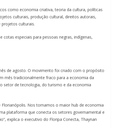
m
os como economia criativa, teoria da cultura, políticas
c
etos culturais, produção cultural, direitos autorais,
l
projetos culturais.
i
q
 cotas especiais para pessoas negras, indígenas,
u
e
.
mês de agosto. O movimento foi criado com o propósito
m mês tradicionalmente fraco para a economia da
o setor de tecnologia, do turismo e da economia
e Florianópolis. Nos tornamos o maior hub de economia
uma plataforma que conecta os setores governamental e
o”, explica o executivo do Floripa Conecta, Thaynan