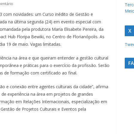
u
entário
Terc
Meio
r
23 com novidades: um Curso inédito de Gestão e
a
ançada na última segunda (24) em evento especial com
c
comandada pela produtora Maria Elisabete Pereira, da
X
a
act Hub Floripa Bewiki, no Centro de Florianópolis. As
dia 19 de maio. Vagas limitadas.
Twee
t
a
ência na área e que queiram entender a gestão cultural
r
F
orânea e práticas para o exercício da profissão. Serão
i
s de formação com certificado ao final.
n
ão e conexão entre agentes culturais da cidade”, afirma
e
 de experiência na área em projetos de grandes
n
ormação em Relações Internacionais, especialização em
s
Gestão de Projetos Culturais e Eventos pela
e
a
u