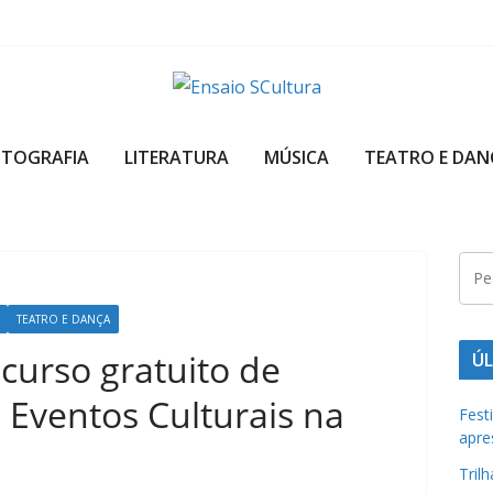
A
b
OTOGRAFIA
LITERATURA
MÚSICA
TEATRO E DAN
e
l
e
z
a
d
TEATRO E DANÇA
a
 curso gratuito de
ÚL
c
 Eventos Culturais na
u
Fest
apre
l
t
Tril