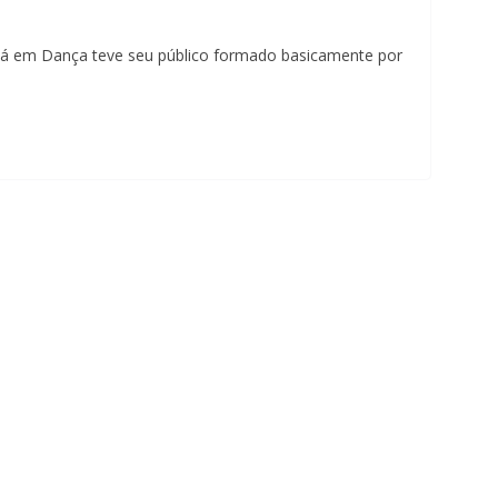
u
uá em Dança teve seu público formado basicamente por
m
c
l
i
q
u
e
.