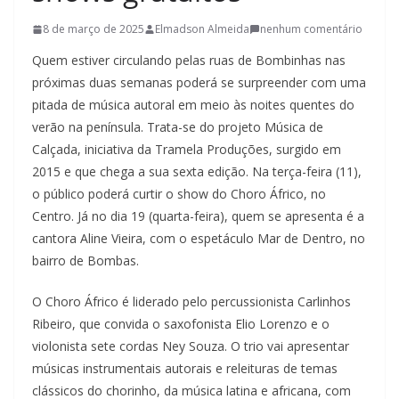
t
8 de março de 2025
Elmadson Almeida
nenhum comentário
u
r
Quem estiver circulando pelas ruas de Bombinhas nas
a
próximas duas semanas poderá se surpreender com uma
pitada de música autoral em meio às noites quentes do
c
verão na península. Trata-se do projeto Música de
a
Calçada, iniciativa da Tramela Produções, surgido em
t
2015 e que chega a sua sexta edição. Na terça-feira (11),
a
o público poderá curtir o show do Choro Áfrico, no
r
Centro. Já no dia 19 (quarta-feira), quem se apresenta é a
i
cantora Aline Vieira, com o espetáculo Mar de Dentro, no
n
bairro de Bombas.
e
O Choro Áfrico é liderado pelo percussionista Carlinhos
n
Ribeiro, que convida o saxofonista Elio Lorenzo e o
s
violonista sete cordas Ney Souza. O trio vai apresentar
e
músicas instrumentais autorais e releituras de temas
a
clássicos do chorinho, da música latina e africana, com