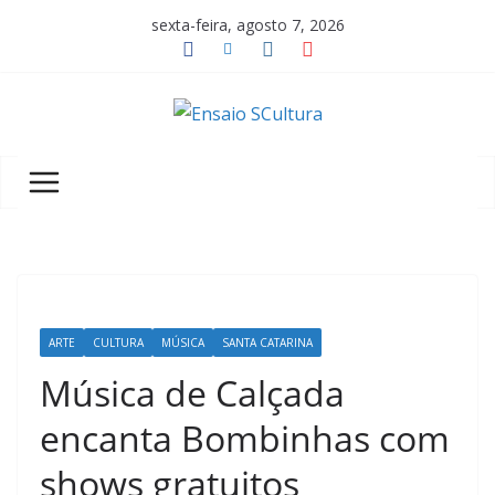
Pular
sexta-feira, agosto 7, 2026
para
o
conteúdo
A
b
e
l
e
z
a
ARTE
CULTURA
MÚSICA
SANTA CATARINA
d
a
Música de Calçada
c
encanta Bombinhas com
u
shows gratuitos
l