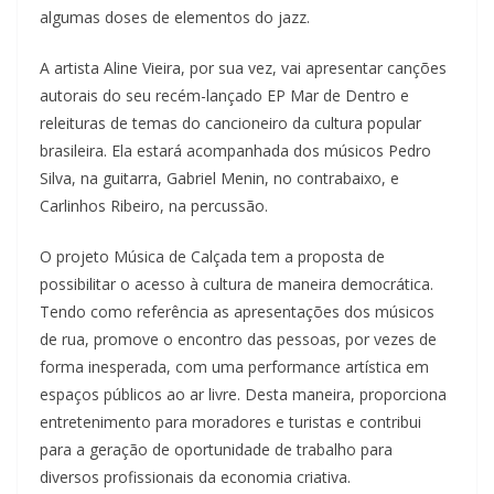
u
algumas doses de elementos do jazz.
m
A artista Aline Vieira, por sua vez, vai apresentar canções
c
autorais do seu recém-lançado EP Mar de Dentro e
l
releituras de temas do cancioneiro da cultura popular
i
brasileira. Ela estará acompanhada dos músicos Pedro
q
Silva, na guitarra, Gabriel Menin, no contrabaixo, e
u
Carlinhos Ribeiro, na percussão.
e
.
O projeto Música de Calçada tem a proposta de
possibilitar o acesso à cultura de maneira democrática.
Tendo como referência as apresentações dos músicos
de rua, promove o encontro das pessoas, por vezes de
forma inesperada, com uma performance artística em
espaços públicos ao ar livre. Desta maneira, proporciona
entretenimento para moradores e turistas e contribui
para a geração de oportunidade de trabalho para
diversos profissionais da economia criativa.