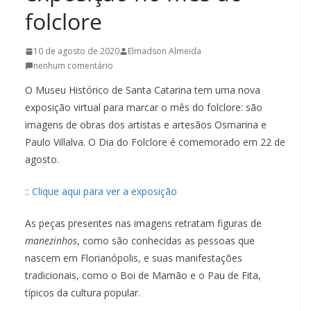
t
folclore
u
r
10 de agosto de 2020
Elmadson Almeida
a
nenhum comentário
c
O Museu Histórico de Santa Catarina tem uma nova
a
exposição virtual para marcar o mês do folclore: são
t
imagens de obras dos artistas e artesãos Osmarina e
a
Paulo Villalva. O Dia do Folclore é comemorado em 22 de
agosto.
r
i
:: Clique aqui para ver a exposição
n
e
As peças presentes nas imagens retratam figuras de
n
manezinhos
, como são conhecidas as pessoas que
s
nascem em Florianópolis, e suas manifestações
tradicionais, como o Boi de Mamão e o Pau de Fita,
e
típicos da cultura popular.
a