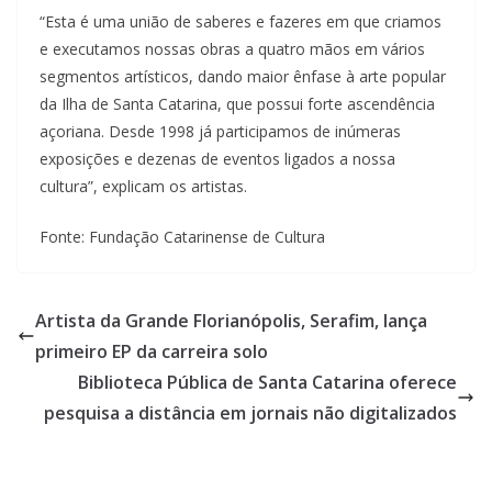
u
“Esta é uma união de saberes e fazeres em que criamos
m
e executamos nossas obras a quatro mãos em vários
c
segmentos artísticos, dando maior ênfase à arte popular
l
da Ilha de Santa Catarina, que possui forte ascendência
i
açoriana. Desde 1998 já participamos de inúmeras
exposições e dezenas de eventos ligados a nossa
q
cultura”, explicam os artistas.
u
e
Fonte: Fundação Catarinense de Cultura
.
Artista da Grande Florianópolis, Serafim, lança
primeiro EP da carreira solo
Biblioteca Pública de Santa Catarina oferece
pesquisa a distância em jornais não digitalizados