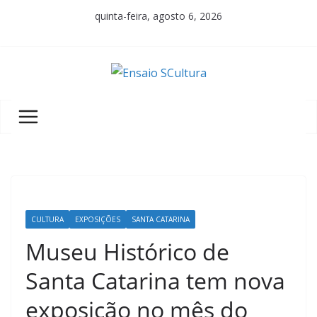
Pular
quinta-feira, agosto 6, 2026
para
o
conteúdo
A
b
e
l
e
z
a
CULTURA
EXPOSIÇÕES
SANTA CATARINA
d
a
Museu Histórico de
c
Santa Catarina tem nova
u
exposição no mês do
l