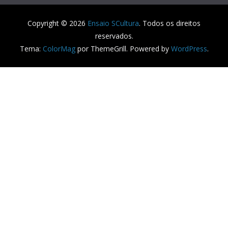
Copyright © 2026
Ensaio SCultura
. Todos os direitos
reservados.
Tema:
ColorMag
por ThemeGrill. Powered by
WordPress
.
Usamos cookies em nosso site para fornecer a experiência
mais relevante, lembrando suas preferências e visitas
repetidas. Ao clicar em “Aceitar”, concorda com a utilização
de todos os cookies.
Configurações de cookies
Aceito
Fechar
Privacy Overview
This website uses cookies to improve your experience