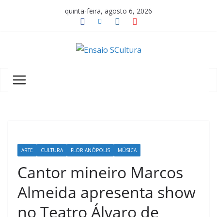
Pular
quinta-feira, agosto 6, 2026
para
o
conteúdo
A
b
e
l
e
z
a
ARTE
CULTURA
FLORIANÓPOLIS
MÚSICA
d
a
Cantor mineiro Marcos
c
Almeida apresenta show
u
no Teatro Álvaro de
l