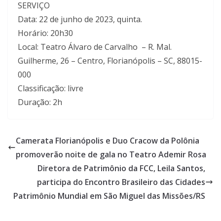
u
SERVIÇO
m
Data: 22 de junho de 2023, quinta.
c
Horário: 20h30
l
Local: Teatro Álvaro de Carvalho – R. Mal.
i
Guilherme, 26 – Centro, Florianópolis – SC, 88015-
q
000
u
Classificação: livre
e
Duração: 2h
.
Camerata Florianópolis e Duo Cracow da Polônia
promoverão noite de gala no Teatro Ademir Rosa
Diretora de Patrimônio da FCC, Leila Santos,
participa do Encontro Brasileiro das Cidades
Patrimônio Mundial em São Miguel das Missões/RS