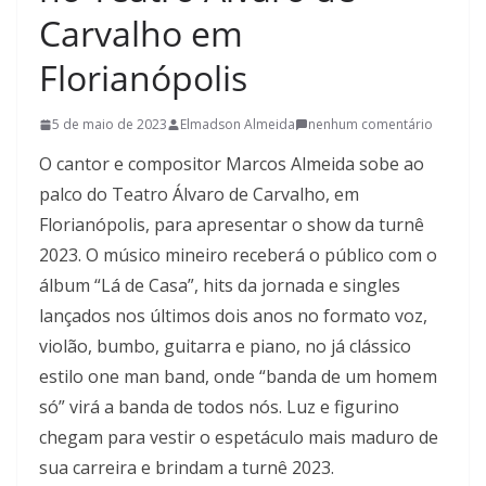
t
Carvalho em
u
Florianópolis
r
a
5 de maio de 2023
Elmadson Almeida
nenhum comentário
c
a
O cantor e compositor Marcos Almeida sobe ao
t
palco do Teatro Álvaro de Carvalho, em
a
Florianópolis, para apresentar o show da turnê
r
2023. O músico mineiro receberá o público com o
i
álbum “Lá de Casa”, hits da jornada e singles
n
lançados nos últimos dois anos no formato voz,
e
violão, bumbo, guitarra e piano, no já clássico
n
estilo one man band, onde “banda de um homem
s
só” virá a banda de todos nós. Luz e figurino
e
chegam para vestir o espetáculo mais maduro de
a
sua carreira e brindam a turnê 2023.