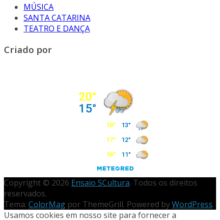
MÚSICA
SANTA CATARINA
TEATRO E DANÇA
Criado por
Copyright © 2026
Ensaio SCultura
. Todos os direitos
reservados.
Tema:
ColorMag
por ThemeGrill. Powered by
WordPress
.
Usamos cookies em nosso site para fornecer a