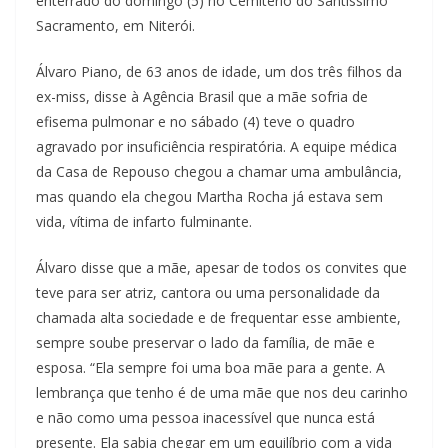
enterrado do domingo (5) no Cemitério do Santíssimo
a
Sacramento, em Niterói.
u
Álvaro Piano, de 63 anos de idade, um dos três filhos da
m
ex-miss, disse à Agência Brasil que a mãe sofria de
c
efisema pulmonar e no sábado (4) teve o quadro
l
agravado por insuficiência respiratória. A equipe médica
i
da Casa de Repouso chegou a chamar uma ambulância,
q
mas quando ela chegou Martha Rocha já estava sem
u
vida, vítima de infarto fulminante.
e
Álvaro disse que a mãe, apesar de todos os convites que
.
teve para ser atriz, cantora ou uma personalidade da
chamada alta sociedade e de frequentar esse ambiente,
sempre soube preservar o lado da família, de mãe e
esposa. “Ela sempre foi uma boa mãe para a gente. A
lembrança que tenho é de uma mãe que nos deu carinho
e não como uma pessoa inacessível que nunca está
presente. Ela sabia chegar em um equilíbrio com a vida