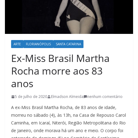
l
t
u
r
a
ARTE
FLORIANÓPOLIS
SANTA CATARINA
c
Ex-Miss Brasil Martha
a
t
Rocha morre aos 83
a
anos
r
i
5 de julho de 2020
Elmadson Almeida
nenhum comentário
n
A ex-Miss Brasil Martha Rocha, de 83 anos de idade,
e
morreu no sábado (4), às 13h, na Casa de Repouso Carol
n
Caminha, em Icaraí, Niterói, Região Metropolitana do Rio
s
de Janeiro, onde morava há um ano e meio. O corpo foi
e