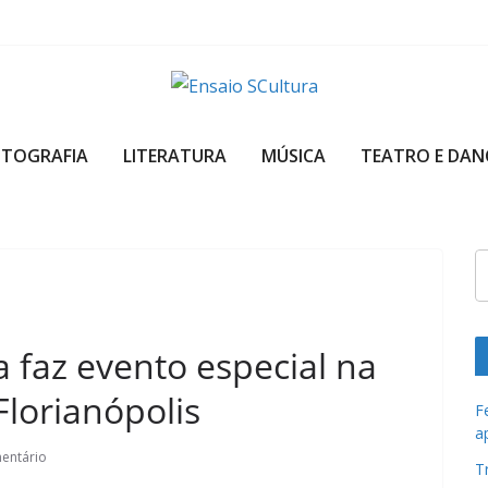
A
b
OTOGRAFIA
LITERATURA
MÚSICA
TEATRO E DAN
e
l
e
z
a
d
a
a faz evento especial na
c
Florianópolis
u
F
a
l
entário
t
T