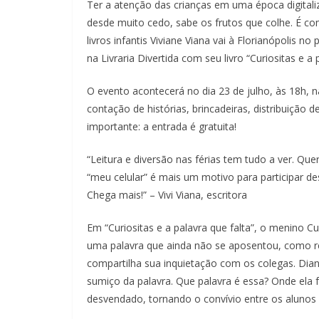
Ter a atenção das crianças em uma época digitaliz
desde muito cedo, sabe os frutos que colhe. É co
livros infantis Viviane Viana vai à Florianópolis 
na Livraria Divertida com seu livro “Curiositas e a 
O evento acontecerá no dia 23 de julho, às 18h, n
contação de histórias, brincadeiras, distribuição 
importante: a entrada é gratuita!
“Leitura e diversão nas férias tem tudo a ver. Qu
“meu celular” é mais um motivo para participar des
Chega mais!” – Vivi Viana, escritora
Em “Curiositas e a palavra que falta”, o menino C
uma palavra que ainda não se aposentou, como re
compartilha sua inquietação com os colegas. Diant
sumiço da palavra. Que palavra é essa? Onde ela f
desvendado, tornando o convívio entre os alunos