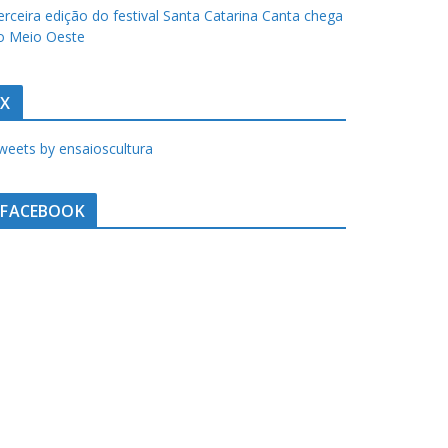
erceira edição do festival Santa Catarina Canta chega
o Meio Oeste
X
weets by ensaioscultura
FACEBOOK