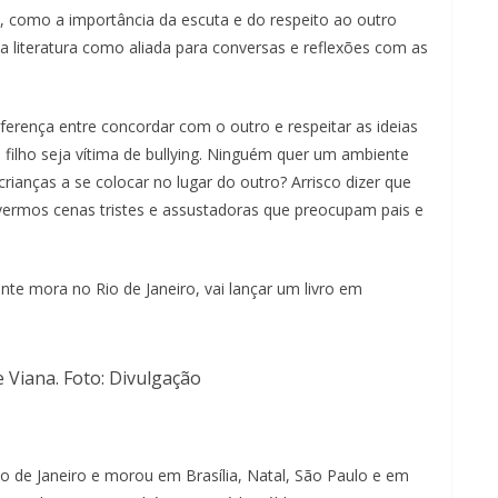
m
e, como a importância da escuta e do respeito ao outro
c
 literatura como aliada para conversas e reflexões com as
l
i
ferença entre concordar com o outro e respeitar as ideias
q
 filho seja vítima de bullying. Ninguém quer um ambiente
u
ianças a se colocar no lugar do outro? Arrisco dizer que
e
ermos cenas tristes e assustadoras que preocupam pais e
.
nte mora no Rio de Janeiro, vai lançar um livro em
e Viana. Foto: Divulgação
Rio de Janeiro e morou em Brasília, Natal, São Paulo e em