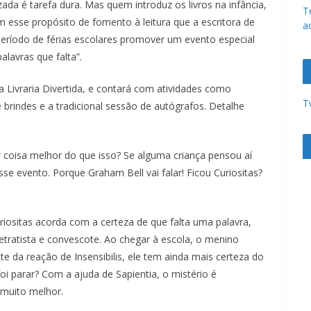
ada é tarefa dura. Mas quem introduz os livros na infância,
u
T
m esse propósito de fomento à leitura que a escritora de
a
r
no período de férias escolares promover um evento especial
a
palavras que falta”.
c
a
a Livraria Divertida, e contará com atividades como
T
t
de brindes e a tradicional sessão de autógrafos. Detalhe
a
r
er coisa melhor do que isso? Se alguma criança pensou aí
i
se evento. Porque Graham Bell vai falar! Ficou Curiositas?
n
e
n
uriositas acorda com a certeza de que falta uma palavra,
tratista e convescote. Ao chegar à escola, o menino
s
e da reação de Insensibilis, ele tem ainda mais certeza do
e
oi parar? Com a ajuda de Sapientia, o mistério é
a
 muito melhor.
u