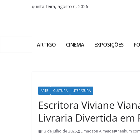
Pular
quinta-feira, agosto 6, 2026
para
o
conteúdo
ARTIGO
CINEMA
EXPOSIÇÕES
F
ARTE
CULTURA
LITERATURA
Escritora Viviane Vian
Livraria Divertida em 
13 de julho de 2025
Elmadson Almeida
nenhum com