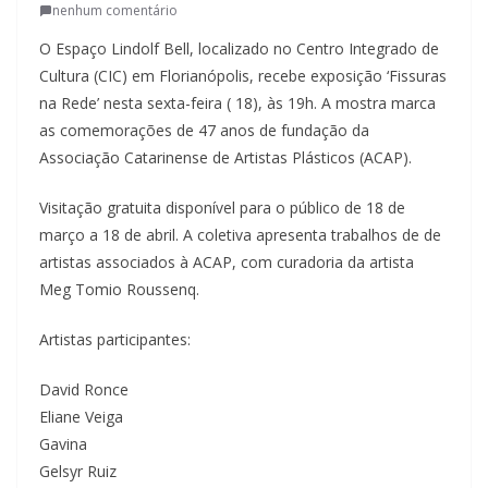
nenhum comentário
a
O Espaço Lindolf Bell, localizado no Centro Integrado de
u
Cultura (CIC) em Florianópolis, recebe exposição ‘Fissuras
m
na Rede’ nesta sexta-feira ( 18), às 19h. A mostra marca
c
as comemorações de 47 anos de fundação da
l
Associação Catarinense de Artistas Plásticos (ACAP).
i
q
Visitação gratuita disponível para o público de 18 de
u
março a 18 de abril. A coletiva apresenta trabalhos de de
artistas associados à ACAP, com curadoria da artista
e
Meg Tomio Roussenq.
.
Artistas participantes:
David Ronce
Eliane Veiga
Gavina
Gelsyr Ruiz