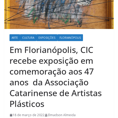
l
t
u
r
a
ARTE
CULTURA
EXPOSIÇÕES
FLORIANÓPOLIS
c
Em Florianópolis, CIC
a
t
recebe exposição em
a
comemoração aos 47
r
i
anos da Associação
n
Catarinense de Artistas
e
n
Plásticos
s
e
18 de março de 2022
Elmadson Almeida