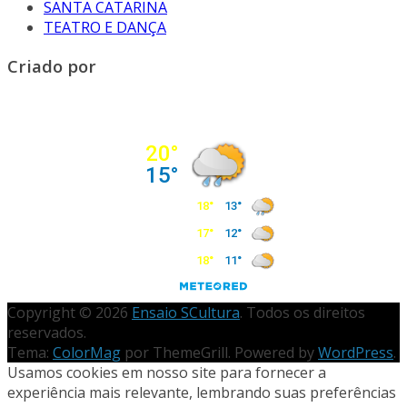
SANTA CATARINA
TEATRO E DANÇA
Criado por
Copyright © 2026
Ensaio SCultura
. Todos os direitos
reservados.
Tema:
ColorMag
por ThemeGrill. Powered by
WordPress
.
Usamos cookies em nosso site para fornecer a
experiência mais relevante, lembrando suas preferências