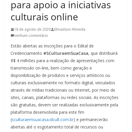
para apoio a iniciativas
t
u
culturais online
r
a
18 de agosto de 2020
Elmadson Almeida
c
nenhum comentário
a
Estão abertas as inscrições para o Edital de
t
Credenciamento
#SCulturaemSuaCasa
, que distribuirá
a
R$ 4 milhões para a realização de apresentações com
r
transmissão on-line, bem como geração e
disponibilização de produtos e serviços artísticos ou
i
culturais exclusivamente no formato digital, veiculados
n
através de mídias tradicionais ou Internet, por meio de
e
sites, canais, plataformas ou redes sociais. As inscrições
n
são gratuitas, devem ser realizadas exclusivamente pela
s
plataforma desenvolvida para este fim
e
(
sculturaemsuacasa.idcult.com.br
) e permanecerão
a
abertas até o esgotamento total de recursos ou