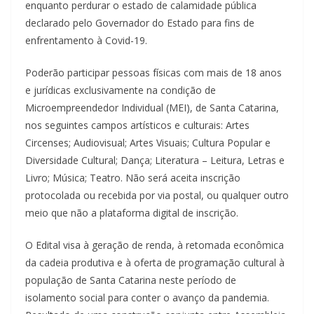
u
enquanto perdurar o estado de calamidade pública
declarado pelo Governador do Estado para fins de
m
enfrentamento à Covid-19.
c
l
Poderão participar pessoas físicas com mais de 18 anos
i
e jurídicas exclusivamente na condição de
q
Microempreendedor Individual (MEI), de Santa Catarina,
u
nos seguintes campos artísticos e culturais: Artes
e
Circenses; Audiovisual; Artes Visuais; Cultura Popular e
Diversidade Cultural; Dança; Literatura – Leitura, Letras e
.
Livro; Música; Teatro. Não será aceita inscrição
protocolada ou recebida por via postal, ou qualquer outro
meio que não a plataforma digital de inscrição.
O Edital visa à geração de renda, à retomada econômica
da cadeia produtiva e à oferta de programação cultural à
população de Santa Catarina neste período de
isolamento social para conter o avanço da pandemia.