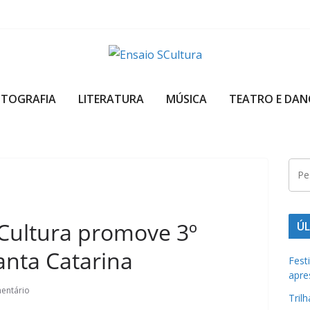
A
b
OTOGRAFIA
LITERATURA
MÚSICA
TEATRO E DAN
e
l
e
z
a
d
a
 Cultura promove 3º
ÚL
c
nta Catarina
u
Fest
apre
l
entário
t
Tril