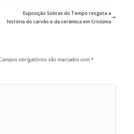
m
c
Exposição Sobras do Tempo resgata a
l
história do carvão e da cerâmica em Criciúma
i
q
u
e
Campos obrigatórios são marcados com
*
.