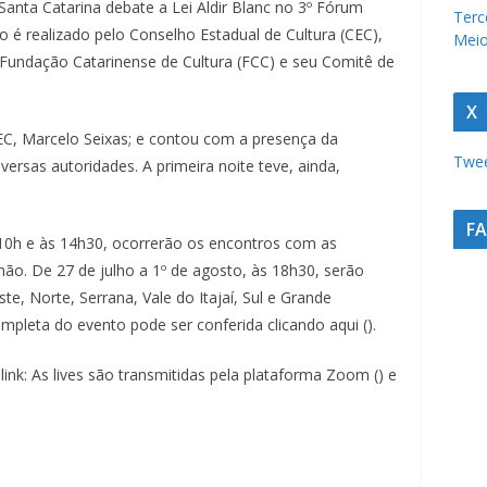
 Santa Catarina debate a Lei Aldir Blanc no 3º Fórum
u
Terc
o é realizado pelo Conselho Estadual de Cultura (CEC),
Meio
r
Fundação Catarinense de Cultura (FCC) e seu Comitê de
a
c
X
a
CEC, Marcelo Seixas; e contou com a presença da
Twee
t
versas autoridades. A primeira noite teve, ainda,
a
r
F
 10h e às 14h30, ocorrerão os encontros com as
i
 não. De 27 de julho a 1º de agosto, às 18h30, serão
n
, Norte, Serrana, Vale do Itajaí, Sul e Grande
e
mpleta do evento pode ser conferida clicando aqui ().
n
ink: As lives são transmitidas pela plataforma Zoom () e
s
e
a
u