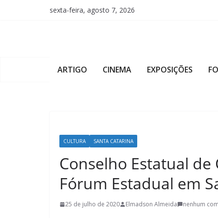
Pular
sexta-feira, agosto 7, 2026
para
o
conteúdo
ARTIGO
CINEMA
EXPOSIÇÕES
F
CULTURA
SANTA CATARINA
Conselho Estatual de
Fórum Estadual em Sa
25 de julho de 2020
Elmadson Almeida
nenhum com