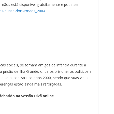
m
rmãos está disponível gratuitamente e pode ser
c
mes/quase-dois-irmaos_2004
.
l
i
q
u
e
.
nças sociais, se tornam amigos de infância durante a
prisão de Ilha Grande, onde os prisioneiros políticos e
a se encontrar nos anos 2000, sendo que suas vidas
erenças estão ainda mais reforçadas.
debatido na Sessão Divã online