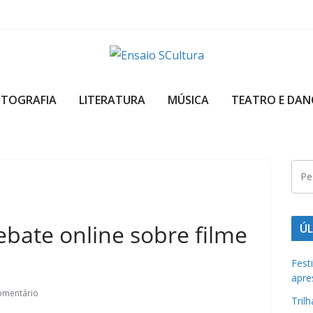
A
b
OTOGRAFIA
LITERATURA
MÚSICA
TEATRO E DAN
e
l
e
z
a
d
a
bate online sobre filme
ÚL
c
u
Fest
apre
l
omentário
t
Tril