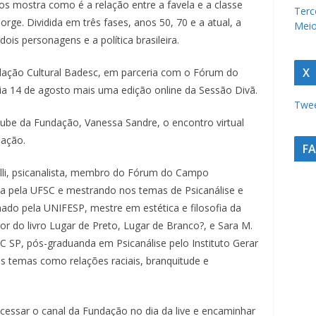
os mostra como é a relação entre a favela e a classe
u
Terc
rge. Dividida em três fases, anos 50, 70 e a atual, a
Meio
r
ois personagens e a política brasileira.
a
c
X
ndação Cultural Badesc, em parceria com o Fórum do
a
a 14 de agosto mais uma edição online da Sessão Divã.
Twee
t
ube da Fundação, Vanessa Sandre, o encontro virtual
a
dação.
r
F
i
li, psicanalista, membro do Fórum do Campo
n
ia pela UFSC e mestrando nos temas de Psicanálise e
e
mado pela UNIFESP, mestre em estética e filosofia da
n
utor do livro Lugar de Preto, Lugar de Branco?, e Sara M.
C SP, pós-graduanda em Psicanálise pelo Instituto Gerar
s
s temas como relações raciais, branquitude e
e
a
u
cessar o canal da Fundação no dia da live e encaminhar