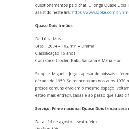
questionamentos pelo chat. O longa Quase Dois I
assistido neste link:
https://www.looke.com.br/fil
Quase Dois Irmãos
De Lúcia Murat
Brasil, 2004 – 102 min – Drama
Classificação 16 anos
Com Caco Ciocler, Babu Santana e Maria Flor
Sinopse: Miguel e Jorge, apesar de abissais difere
década de 1950. Se reencontram nos anos 1970 na 
presos comuns dividiam o mesmo espaço. Voltam 
estão mais entrecruzadas e ao passo que suas dif
Serviço: Filme nacional Quase Dois Irmão será 
Data: 14 de agosto – sexta-feira
Horário: 19h