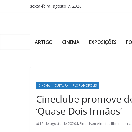
Pular
sexta-feira, agosto 7, 2026
para
o
conteúdo
ARTIGO
CINEMA
EXPOSIÇÕES
F
CINEMA
CULTURA
FLORIANÓPOLIS
Cineclube promove de
‘Quase Dois Irmãos’
12 de agosto de 2020
Elmadson Almeida
nenhum c