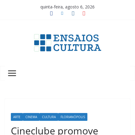
Pular
quinta-feira, agosto 6, 2026
para
o
conteúdo
A
b
e
l
e
z
a
d
a
ARTE
CINEMA
CULTURA
FLORIANÓPOLIS
c
Cineclube promove
u