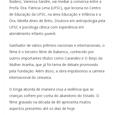
Badesc, Vanessa Sandre, vai mediar a conversa entre a
a
Profa. Dra. Patricia Lima (UFSC), que leciona no Centro
u
de Educação da UFSC, na área Educação e Infância e a
m
Dra. Mirella Alves de Brito, Doutora em antropologia pela
c
UFSC e psicóloga clínica com experiência em
l
atendimento infanto-juvenil.
i
Ganhador de vários prêmios nacionais e internacionais, o
q
filme é o terceiro filme de Babenco, conhecido por
u
outros importantes títulos como Carandiru e O Beijo da
e
Mulher Aranha, que já foi tema de debate promovido
.
pela Fundação. Além disso, a obra impulsionou a carreira
internacional do cineasta.
O longa aborda de maneira crua a violência que as
crianças sofrem por conta do abandono do Estado. O
filme gravado na década de 80 apresenta muitos
aspectos presentes até os dias de hoje.