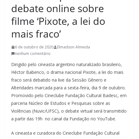
debate online sobre
l
t
filme ‘Pixote, a lei do
u
mais fraco’
r
a
6 de outubro de 2020
Elmadson Almeida
c
nenhum comentário
a
Dirigido pelo cineasta argentino naturalizado brasileiro,
t
Héctor Babenco, o drama nacional Pixote, a lei do mais
a
fraco será debatido na live da Sessão Gênero e
r
Alteridades marcada para a sexta-feira, dia 9 de outubro.
i
Promovido pelo Cineclube Fundação Cultural Badesc, em
n
parceria Núcleo de Estudos e Pesquisas sobre as
e
Violências (Nuvic/UFSC), o debate virtual será transmitido
n
a partir das 19h no canal da Fundação no YouTube.
s
A cineasta e curadora do Cineclube Fundação Cultural
e