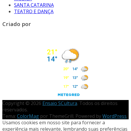
SANTA CATARINA
TEATRO E DANÇA
Criado por
Copyright © 2026
Ensaio SCultura
. Todos os direitos
reservados.
Tema:
ColorMag
por ThemeGrill. Powered by
WordPress
.
Usamos cookies em nosso site para fornecer a
experiência mais relevante, lembrando suas preferências