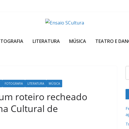
A
b
OTOGRAFIA
LITERATURA
MÚSICA
TEATRO E DAN
e
l
e
z
a
d
FOTOGRAFIA
LITERATURA
MÚSICA
a
o um roteiro recheado
c
a Cultural de
u
F
a
l
t
T