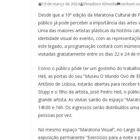
19 de março de 2024
Elmadson Almeida
nenhum co
Desde que a 10ª edição da Maratona Cultural de F
público já pode perceber a importância das artes v
Uma das maiores artistas plásticas da história cat
identidade visual do evento, com as representaçõ
este legado, a programação contará com inúmera
visitadas gratuitamente entre os dias 22 e 24 de 
Como o público pôde ter um gostinho do trabalh
Heil, as portas do seu “Museu O Mundo Ovo de Eli
Antônio de Lisboa, estarão abertas para receber 
Stüpp e o filho da artista, José Pedro Heil, o pú
grande artista. As visitas sairão do espaço “Marat
14h30 e 16h. Os ingressos serão distribuídos uma
pessoas por vez.
No mesmo espaço “Maratona Visual”, no Largo da 
exposição permanente “Exercícios para a noite e p