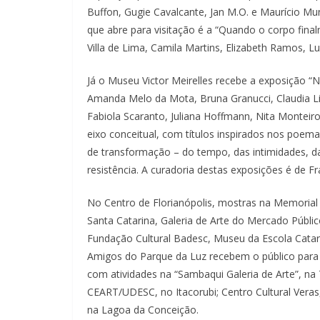
Buffon, Gugie Cavalcante, Jan M.O. e Maurício Mun
que abre para visitação é a “Quando o corpo final
Villa de Lima, Camila Martins, Elizabeth Ramos, Lu
Já o Museu Victor Meirelles recebe a exposição “N
Amanda Melo da Mota, Bruna Granucci, Claudia Lir
Fabiola Scaranto, Juliana Hoffmann, Nita Montei
eixo conceitual, com títulos inspirados nos poe
de transformação – do tempo, das intimidades, das
resistência. A curadoria destas exposições é de F
No Centro de Florianópolis, mostras na Memorial 
Santa Catarina, Galeria de Arte do Mercado Públi
Fundação Cultural Badesc, Museu da Escola Catari
Amigos do Parque da Luz recebem o público para v
com atividades na “Sambaqui Galeria de Arte”, na 
CEART/UDESC, no Itacorubi; Centro Cultural Veras,
na Lagoa da Conceição.