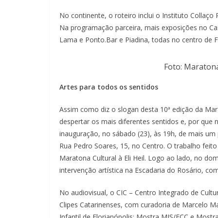
No continente, o roteiro inclui o Instituto Collaç
Na programação parceira, mais exposições no Cas
Lama e Ponto.Bar e Piadina, todas no centro de Fl
Foto: Maratona
Artes para todos os sentidos
Assim como diz o slogan desta 10ª edição da Marat
despertar os mais diferentes sentidos e, por que nã
inauguração, no sábado (23), às 19h, de mais um p
Rua Pedro Soares, 15, no Centro. O trabalho feit
Maratona Cultural à Eli Heil. Logo ao lado, no dom
intervenção artística na Escadaria do Rosário, co
No audiovisual, o CIC – Centro Integrado de Cult
Clipes Catarinenses, com curadoria de Marcelo 
Infantil de Florianópolis; Mostra MIS/FCC e Most