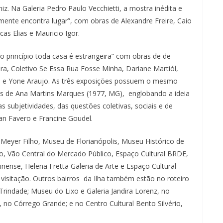
m
iz. Na Galeria Pedro Paulo Vecchietti, a mostra inédita e
c
mente encontra lugar”, com obras de Alexandre Freire, Caio
l
cas Elias e Mauricio Igor.
i
o princípio toda casa é estrangeira” com obras de de
q
a, Coletivo Se Essa Rua Fosse Minha, Dariane Martiól,
u
ro e Yone Araujo. As três exposições possuem o mesmo
e
mas de Ana Martins Marques (1977, MG), englobando a ideia
.
 subjetividades, das questões coletivas, sociais e de
ran Favero e Francine Goudel.
Meyer Filho, Museu de Florianópolis, Museu Histórico de
co, Vão Central do Mercado Público, Espaço Cultural BRDE,
nense, Helena Fretta Galeria de Arte e Espaço Cultural
isitação. Outros bairros da Ilha também estão no roteiro
Trindade; Museu do Lixo e Galeria Jandira Lorenz, no
 no Córrego Grande; e no Centro Cultural Bento Silvério,