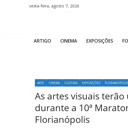
Pular
sexta-feira, agosto 7, 2026
para
o
conteúdo
ARTIGO
CINEMA
EXPOSIÇÕES
F
ARTE
CINEMA
CULTURA
EXPOSIÇÕES
FLORIANÓPOLIS
As artes visuais terã
durante a 10ª Maraton
Florianópolis