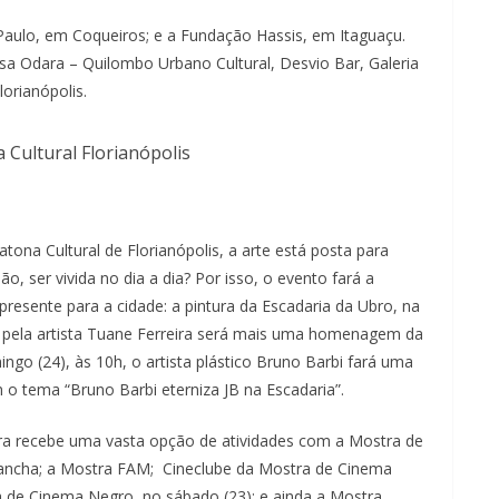
o Paulo, em Coqueiros; e a Fundação Hassis, em Itaguaçu.
a Odara – Quilombo Urbano Cultural, Desvio Bar, Galeria
orianópolis.
 Cultural Florianópolis
ona Cultural de Florianópolis, a arte está posta para
o, ser vivida no dia a dia? Por isso, o evento fará a
resente para a cidade: a pintura da Escadaria da Ubro, na
o pela artista Tuane Ferreira será mais uma homenagem da
ingo (24), às 10h, o artista plástico Bruno Barbi fará uma
m o tema “Bruno Barbi eterniza JB na Escadaria”.
ura recebe uma vasta opção de atividades com a Mostra de
Mancha; a Mostra FAM; Cineclube da Mostra de Cinema
ra de Cinema Negro, no sábado (23); e ainda a Mostra