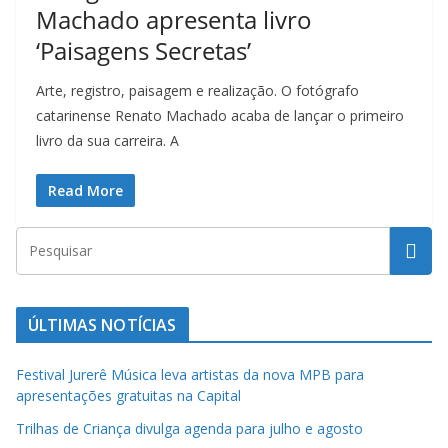
t
Machado apresenta livro
u
‘Paisagens Secretas’
r
a
Arte, registro, paisagem e realização. O fotógrafo
catarinense Renato Machado acaba de lançar o primeiro
c
livro da sua carreira. A
a
t
Read More
a
r
i
n
e
ÚLTIMAS NOTÍCIAS
n
s
Festival Jurerê Música leva artistas da nova MPB para
apresentações gratuitas na Capital
e
a
Trilhas de Criança divulga agenda para julho e agosto