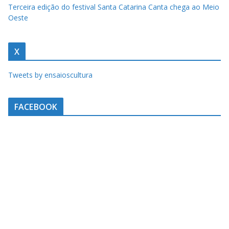
u
Terceira edição do festival Santa Catarina Canta chega ao Meio
m
Oeste
c
l
X
i
q
Tweets by ensaioscultura
u
e
FACEBOOK
.