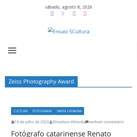
Pular
sábado, agosto 8, 2026
para
o
conteúdo
A
b
e
l
e
z
Zeiss Photography Award
a
d
a
CULTURA
FOTOGRAFIA
SANTA CATARINA
c
u
16 de julho de 2020
Elmadson Almeida
nenhum comentário
l
Fotógrafo catarinense Renato