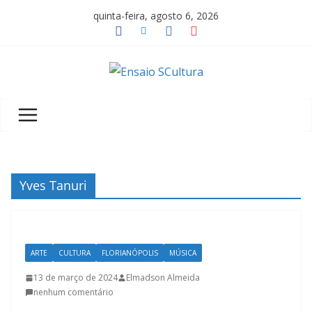
Pular
quinta-feira, agosto 6, 2026
para
o
conteúdo
A
b
e
l
e
z
Yves Tanuri
a
d
a
ARTE
CULTURA
FLORIANÓPOLIS
MÚSICA
c
u
13 de março de 2024
Elmadson Almeida
nenhum comentário
l