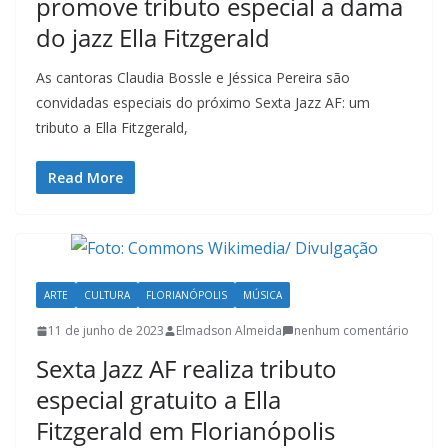
promove tributo especial a dama
u
do jazz Ella Fitzgerald
m
c
As cantoras Claudia Bossle e Jéssica Pereira são
l
convidadas especiais do próximo Sexta Jazz AF: um
i
tributo a Ella Fitzgerald,
q
u
Read More
e
.
ARTE
CULTURA
FLORIANÓPOLIS
MÚSICA
11 de junho de 2023
Elmadson Almeida
nenhum comentário
Sexta Jazz AF realiza tributo
especial gratuito a Ella
Fitzgerald em Florianópolis