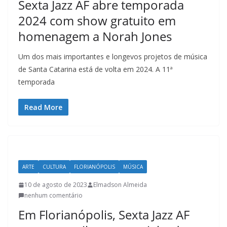
Sexta Jazz AF abre temporada
t
2024 com show gratuito em
u
r
homenagem a Norah Jones
a
Um dos mais importantes e longevos projetos de música
c
de Santa Catarina está de volta em 2024. A 11ª
a
temporada
t
a
Read More
r
i
n
e
ARTE
CULTURA
FLORIANÓPOLIS
MÚSICA
n
10 de agosto de 2023
Elmadson Almeida
s
nenhum comentário
e
Em Florianópolis, Sexta Jazz AF
a