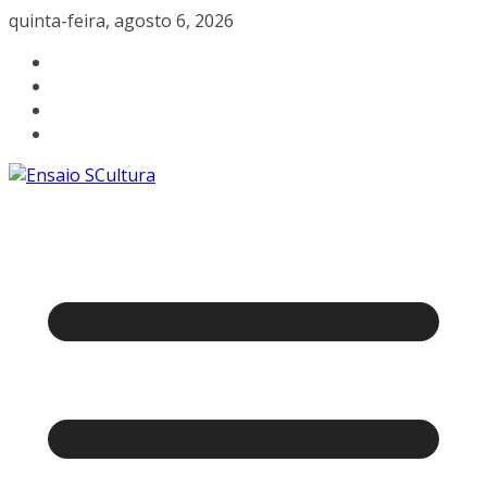
Pular
quinta-feira, agosto 6, 2026
para
o
conteúdo
A
beleza
da
cultura
catarinense
a
um
clique.