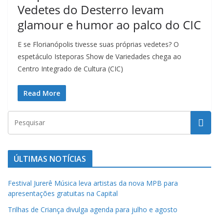
t
Vedetes do Desterro levam
u
glamour e humor ao palco do CIC
r
a
E se Florianópolis tivesse suas próprias vedetes? O
espetáculo Isteporas Show de Variedades chega ao
c
Centro Integrado de Cultura (CIC)
a
t
Read More
a
r
i
n
e
ÚLTIMAS NOTÍCIAS
n
s
Festival Jurerê Música leva artistas da nova MPB para
apresentações gratuitas na Capital
e
a
Trilhas de Criança divulga agenda para julho e agosto