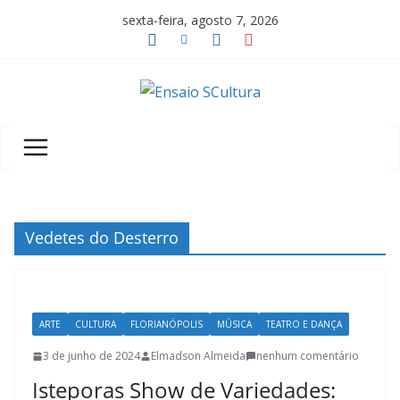
Pular
sexta-feira, agosto 7, 2026
para
o
conteúdo
A
b
e
l
e
z
Vedetes do Desterro
a
d
a
ARTE
CULTURA
FLORIANÓPOLIS
MÚSICA
TEATRO E DANÇA
c
u
3 de junho de 2024
Elmadson Almeida
nenhum comentário
l
Isteporas Show de Variedades: