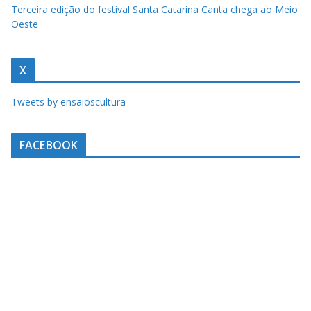
u
Terceira edição do festival Santa Catarina Canta chega ao Meio
m
Oeste
c
l
X
i
q
Tweets by ensaioscultura
u
e
FACEBOOK
.