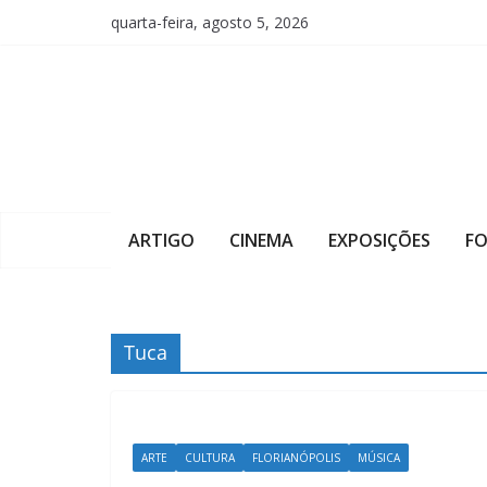
Pular
quarta-feira, agosto 5, 2026
para
o
conteúdo
ARTIGO
CINEMA
EXPOSIÇÕES
F
Tuca
ARTE
CULTURA
FLORIANÓPOLIS
MÚSICA