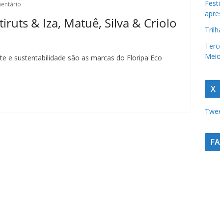
Fest
entário
t
apre
tiruts & Iza, Matuê, Silva & Criolo
u
Tril
r
Terc
a
Meio
rte e sustentabilidade são as marcas do Floripa Eco
c
a
X
t
a
Twee
r
i
F
n
e
n
s
e
a