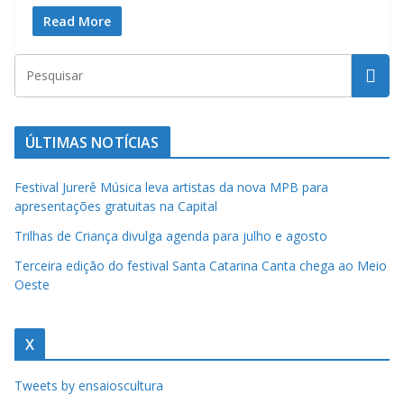
a
Read More
u
m
c
l
ÚLTIMAS NOTÍCIAS
i
q
Festival Jurerê Música leva artistas da nova MPB para
u
apresentações gratuitas na Capital
e
Trilhas de Criança divulga agenda para julho e agosto
.
Terceira edição do festival Santa Catarina Canta chega ao Meio
Oeste
X
Tweets by ensaioscultura