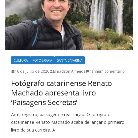
l
t
u
r
a
c
a
CULTURA
FOTOGRAFIA
SANTA CATARINA
t
16 de julho de 2020
Elmadson Almeida
nenhum comentário
a
Fotógrafo catarinense Renato
r
Machado apresenta livro
i
‘Paisagens Secretas’
n
e
Arte, registro, paisagem e realização. O fotógrafo
n
catarinense Renato Machado acaba de lançar o primeiro
s
livro da sua carreira. A
e