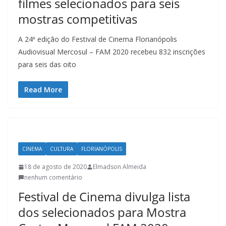
filmes selecionados para seis
u
mostras competitivas
m
c
A 24ª edição do Festival de Cinema Florianópolis
l
Audiovisual Mercosul – FAM 2020 recebeu 832 inscrições
i
para seis das oito
q
u
Read More
e
.
CINEMA
CULTURA
FLORIANÓPOLIS
18 de agosto de 2020
Elmadson Almeida
nenhum comentário
Festival de Cinema divulga lista
dos selecionados para Mostra