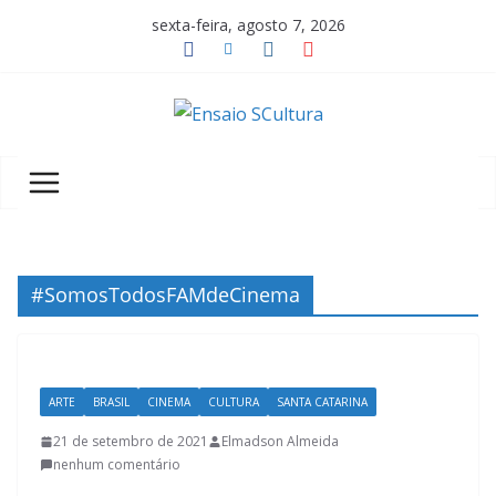
Pular
sexta-feira, agosto 7, 2026
para
o
conteúdo
A
b
e
l
e
z
#SomosTodosFAMdeCinema
a
d
a
ARTE
BRASIL
CINEMA
CULTURA
SANTA CATARINA
c
u
21 de setembro de 2021
Elmadson Almeida
nenhum comentário
l