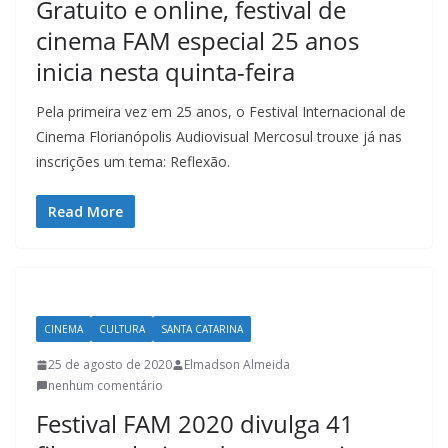
Gratuito e online, festival de
t
cinema FAM especial 25 anos
u
r
inicia nesta quinta-feira
a
Pela primeira vez em 25 anos, o Festival Internacional de
c
Cinema Florianópolis Audiovisual Mercosul trouxe já nas
a
inscrições um tema: Reflexão.
t
a
Read More
r
i
n
e
CINEMA
CULTURA
SANTA CATARINA
n
25 de agosto de 2020
Elmadson Almeida
s
nenhum comentário
e
Festival FAM 2020 divulga 41
a