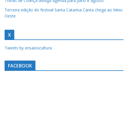
Trilhas de Criança divulga agenda para julho e agosto
u
m
Terceira edição do festival Santa Catarina Canta chega ao Meio
Oeste
c
l
i
X
q
Tweets by ensaioscultura
u
e
FACEBOOK
.