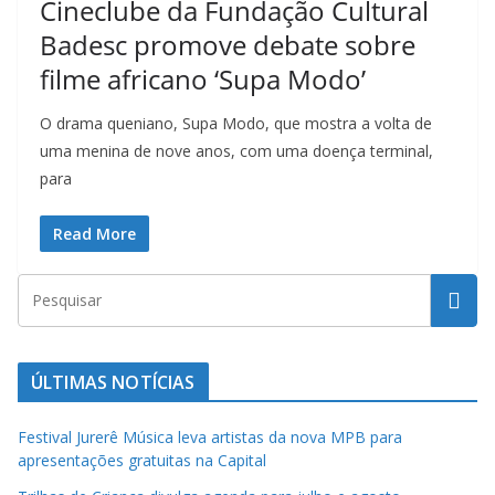
Cineclube da Fundação Cultural
t
Badesc promove debate sobre
u
r
filme africano ‘Supa Modo’
a
O drama queniano, Supa Modo, que mostra a volta de
c
uma menina de nove anos, com uma doença terminal,
a
para
t
a
Read More
r
i
n
e
n
ÚLTIMAS NOTÍCIAS
s
Festival Jurerê Música leva artistas da nova MPB para
e
apresentações gratuitas na Capital
a