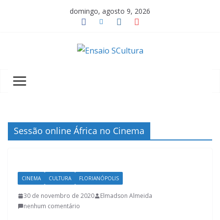
Pular
domingo, agosto 9, 2026
para
o
conteúdo
A
b
e
l
e
z
Sessão online África no Cinema
a
d
a
CINEMA
CULTURA
FLORIANÓPOLIS
c
u
30 de novembro de 2020
Elmadson Almeida
nenhum comentário
l