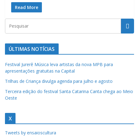
a
Read More
u
m
c
l
ÚLTIMAS NOTÍCIAS
i
q
Festival Jurerê Música leva artistas da nova MPB para
u
apresentações gratuitas na Capital
e
Trilhas de Criança divulga agenda para julho e agosto
.
Terceira edição do festival Santa Catarina Canta chega ao Meio
Oeste
X
Tweets by ensaioscultura