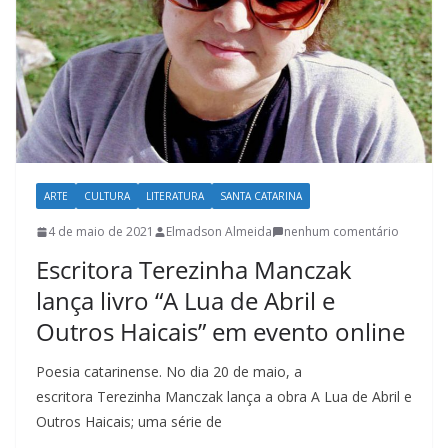
l
t
u
r
a
c
a
ARTE
CULTURA
LITERATURA
SANTA CATARINA
t
4 de maio de 2021
Elmadson Almeida
nenhum comentário
a
Escritora Terezinha Manczak
r
lança livro “A Lua de Abril e
i
Outros Haicais” em evento online
n
e
Poesia catarinense. No dia 20 de maio, a
n
escritora Terezinha Manczak lança a obra A Lua de Abril e
s
Outros Haicais; uma série de
e