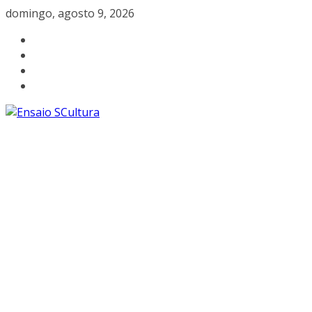
Pular
domingo, agosto 9, 2026
para
o
conteúdo
A
beleza
da
cultura
catarinense
a
um
clique.