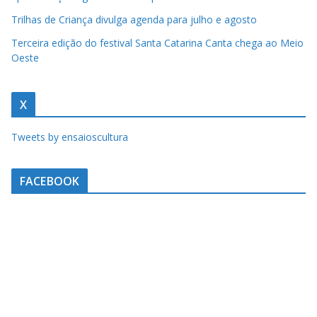
a
Trilhas de Criança divulga agenda para julho e agosto
u
Terceira edição do festival Santa Catarina Canta chega ao Meio
m
Oeste
c
l
X
i
q
Tweets by ensaioscultura
u
e
FACEBOOK
.