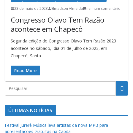
l
23 de maio de 2023
Elmadson Almeida
nenhum comentário
t
Congresso Olavo Tem Razão
u
acontece em Chapecó
r
a
Segunda edição do Congresso Olavo Tem Razão 2023
c
acontece no sábado, dia 01 de Julho de 2023, em
a
Chapecó, Santa
t
Read More
a
r
i
n
e
ÚLTIMAS NOTÍCIAS
n
s
Festival Jurerê Música leva artistas da nova MPB para
e
apresentações gratuitas na Capital