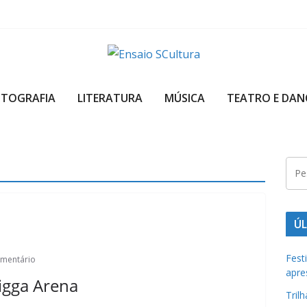
A
b
OTOGRAFIA
LITERATURA
MÚSICA
TEATRO E DAN
e
l
e
z
a
d
a
ÚL
c
u
Fest
mentário
apre
l
igga Arena
t
Tril