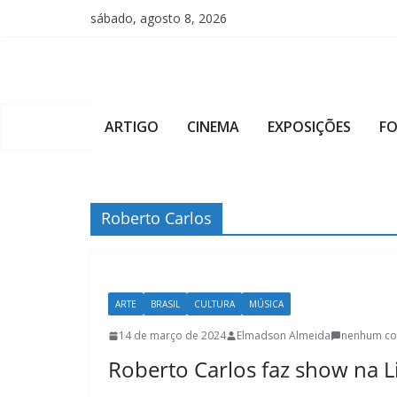
Pular
sábado, agosto 8, 2026
para
o
conteúdo
ARTIGO
CINEMA
EXPOSIÇÕES
F
Roberto Carlos
ARTE
BRASIL
CULTURA
MÚSICA
14 de março de 2024
Elmadson Almeida
nenhum co
Roberto Carlos faz show na L