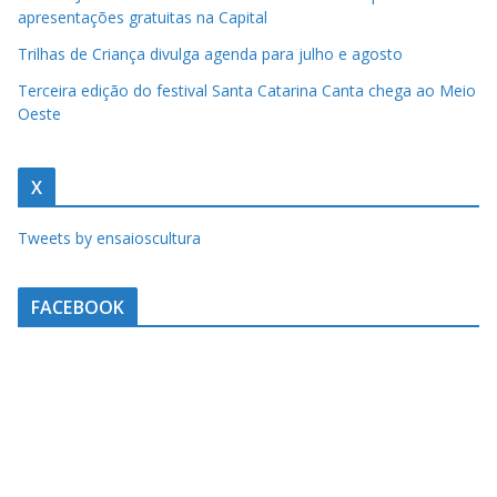
apresentações gratuitas na Capital
a
u
Trilhas de Criança divulga agenda para julho e agosto
m
Terceira edição do festival Santa Catarina Canta chega ao Meio
c
Oeste
l
i
X
q
u
Tweets by ensaioscultura
e
.
FACEBOOK