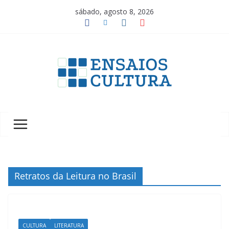
Pular
sábado, agosto 8, 2026
para
o
conteúdo
A
b
e
l
e
z
a
Retratos da Leitura no Brasil
d
a
c
u
CULTURA
LITERATURA