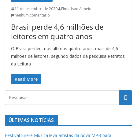
l
11 de setembro de 2020
Elmadson Almeida
t
nenhum comentário
u
Brasil perde 4,6 milhões de
r
leitores em quatro anos
a
c
O Brasil perdeu, nos últimos quatro anos, mais de 4,6
milhões de leitores, segundo dados da pesquisa Retratos
a
da Leitura
t
a
Read More
r
i
n
e
n
ÚLTIMAS NOTÍCIAS
s
e
Festival Jurerê Música leva artistas da nova MPB para