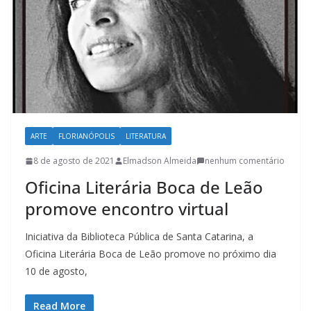
l
t
u
r
a
c
a
ARTE
FLORIANÓPOLIS
LITERATURA
t
8 de agosto de 2021
Elmadson Almeida
nenhum comentário
a
Oficina Literária Boca de Leão
r
promove encontro virtual
i
n
Iniciativa da Biblioteca Pública de Santa Catarina, a
e
Oficina Literária Boca de Leão promove no próximo dia
n
10 de agosto,
s
e
Read More