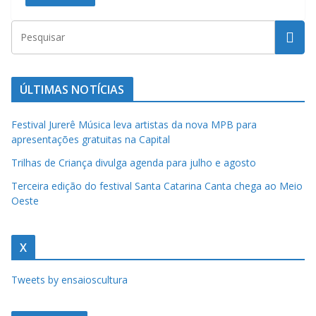
a
u
m
c
ÚLTIMAS NOTÍCIAS
l
i
Festival Jurerê Música leva artistas da nova MPB para
q
apresentações gratuitas na Capital
u
Trilhas de Criança divulga agenda para julho e agosto
e
Terceira edição do festival Santa Catarina Canta chega ao Meio
.
Oeste
X
Tweets by ensaioscultura