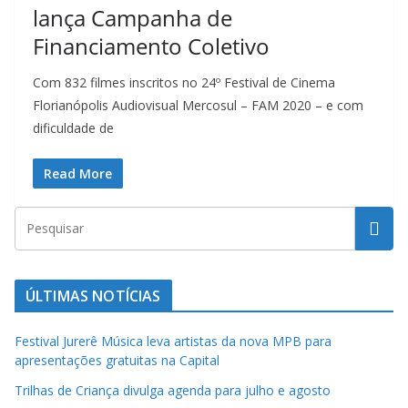
t
lança Campanha de
u
Financiamento Coletivo
r
a
Com 832 filmes inscritos no 24º Festival de Cinema
Florianópolis Audiovisual Mercosul – FAM 2020 – e com
c
dificuldade de
a
t
Read More
a
r
i
n
e
ÚLTIMAS NOTÍCIAS
n
s
Festival Jurerê Música leva artistas da nova MPB para
apresentações gratuitas na Capital
e
a
Trilhas de Criança divulga agenda para julho e agosto