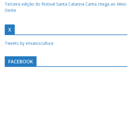
u
Terceira edição do festival Santa Catarina Canta chega ao Meio
m
Oeste
c
l
X
i
q
Tweets by ensaioscultura
u
e
FACEBOOK
.