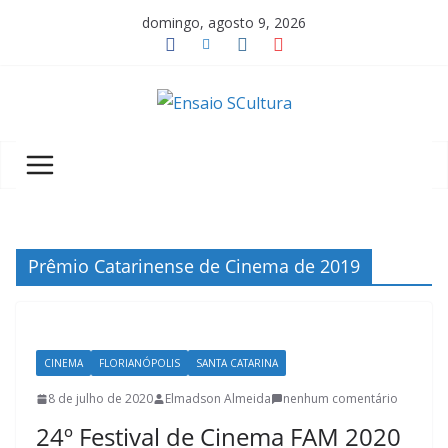
Pular
domingo, agosto 9, 2026
para
o
conteúdo
A
b
e
l
e
z
Prêmio Catarinense de Cinema de 2019
a
d
a
CINEMA
FLORIANÓPOLIS
SANTA CATARINA
c
u
8 de julho de 2020
Elmadson Almeida
nenhum comentário
l
24º Festival de Cinema FAM 2020