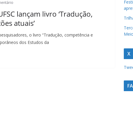
Fest
entário
t
apre
UFSC lançam livro ‘Tradução,
u
Tril
ões atuais’
r
Terc
a
Meio
pesquisadores, o livro “Tradução, competência e
c
mporâneos dos Estudos da
a
X
t
a
Twee
r
i
F
n
e
n
s
e
a