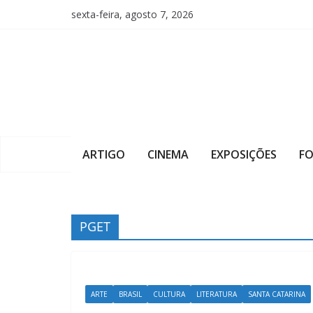
Pular
sexta-feira, agosto 7, 2026
para
o
conteúdo
ARTIGO
CINEMA
EXPOSIÇÕES
F
PGET
ARTE
BRASIL
CULTURA
LITERATURA
SANTA CATARINA