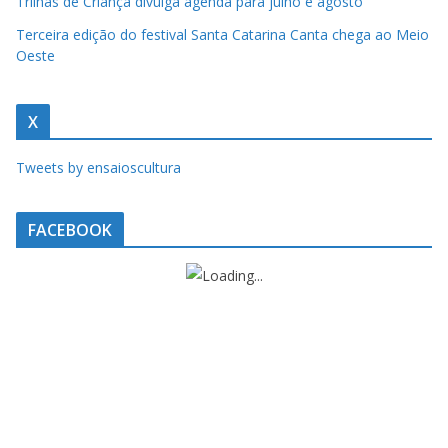
Trilhas de Criança divulga agenda para julho e agosto
u
m
Terceira edição do festival Santa Catarina Canta chega ao Meio
Oeste
c
l
i
X
q
Tweets by ensaioscultura
u
e
FACEBOOK
.