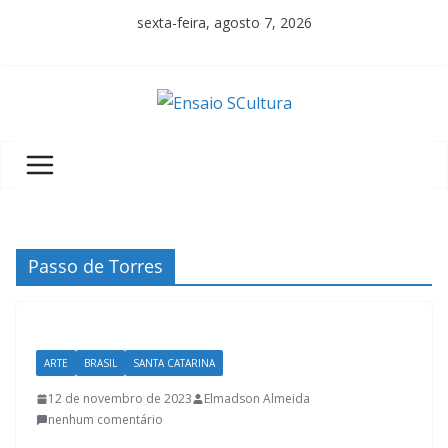
Pular
sexta-feira, agosto 7, 2026
para
o
conteúdo
A
b
e
l
e
z
Passo de Torres
a
d
a
ARTE
BRASIL
SANTA CATARINA
c
u
12 de novembro de 2023
Elmadson Almeida
nenhum comentário
l