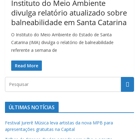
Instituto do Meio Ambiente
t
divulga relatório atualizado sobre
u
r
balneabilidade em Santa Catarina
a
O Instituto do Meio Ambiente do Estado de Santa
c
Catarina (IMA) divulga o relatório de balneabilidade
a
referente a semana de
t
a
Read More
r
i
n
e
n
ÚLTIMAS NOTÍCIAS
s
Festival Jurerê Música leva artistas da nova MPB para
e
apresentações gratuitas na Capital
a