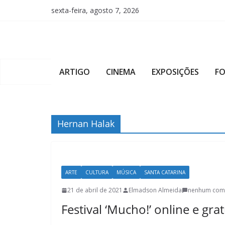
Pular
sexta-feira, agosto 7, 2026
para
o
conteúdo
ARTIGO
CINEMA
EXPOSIÇÕES
F
Hernan Halak
ARTE
CULTURA
MÚSICA
SANTA CATARINA
21 de abril de 2021
Elmadson Almeida
nenhum com
Festival ‘Mucho!’ online e grat