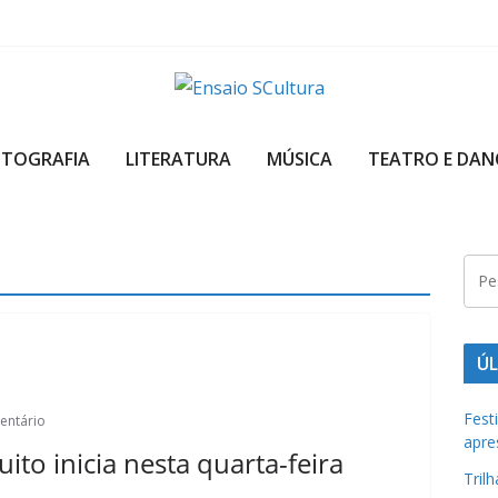
A
b
OTOGRAFIA
LITERATURA
MÚSICA
TEATRO E DAN
e
l
e
z
a
d
a
ÚL
c
u
Fest
entário
apre
l
uito inicia nesta quarta-feira
t
Tril