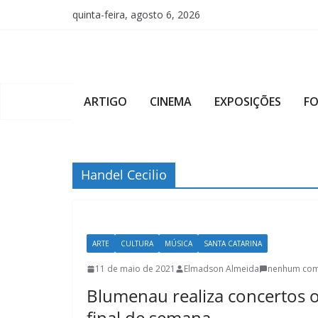
Pular
quinta-feira, agosto 6, 2026
para
o
conteúdo
ARTIGO
CINEMA
EXPOSIÇÕES
F
Handel Cecilio
ARTE
CULTURA
MÚSICA
SANTA CATARINA
11 de maio de 2021
Elmadson Almeida
nenhum com
Blumenau realiza concertos 
final de semana