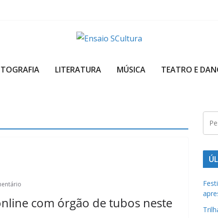
A
b
OTOGRAFIA
LITERATURA
MÚSICA
TEATRO E DAN
e
l
e
z
a
d
a
ÚL
c
u
Fest
entário
apre
l
online com órgão de tubos neste
t
Tril