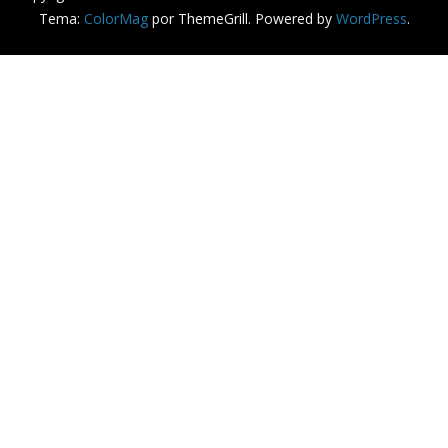
Tema:
ColorMag
por ThemeGrill. Powered by
WordPress
.
is relevante, lembrando suas preferências e visitas repetida
 you navigate through the website. Out of these cookies, th
 functionalities of the website. We also use third-party coo
with your consent. You also have the option to opt-out of t