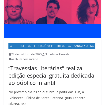
l
t
u
r
a
c
a
ARTE
CULTURA
FLORIANÓPOLIS
LITERATURA
SANTA CATARINA
t
22 de outubro de 2025
Elmadson Almeida
a
nenhum comentário
r
“Travessias Literárias” realiza
i
edição especial gratuita dedicada
n
ao público infantil
e
n
No próximo dia 23 de outubro, a partir das 15h, a
s
Biblioteca Pública de Santa Catarina (Rua Tenente
e
Silveira, 343,