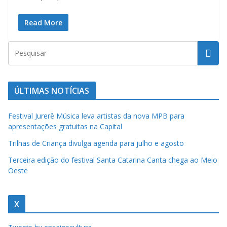
a
Read More
u
m
c
l
i
ÚLTIMAS NOTÍCIAS
q
u
Festival Jurerê Música leva artistas da nova MPB para
e
apresentações gratuitas na Capital
.
Trilhas de Criança divulga agenda para julho e agosto
Terceira edição do festival Santa Catarina Canta chega ao Meio
Oeste
X