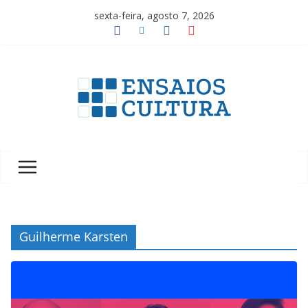
Pular
sexta-feira, agosto 7, 2026
para
o
conteúdo
A
b
e
l
e
z
a
Guilherme Karsten
d
a
c
u