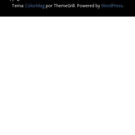
Tema:
ColorMag
por ThemeGrill. Powered by
WordPress
.
is relevante, lembrando suas preferências e visitas repetida
 you navigate through the website. Out of these cookies, th
 functionalities of the website. We also use third-party coo
with your consent. You also have the option to opt-out of t