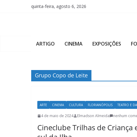
Pular
quinta-feira, agosto 6, 2026
para
o
conteúdo
ARTIGO
CINEMA
EXPOSIÇÕES
F
Grupo Copo de Leite
ARTE
CINEMA
CULTURA
FLORIANÓPOLIS
TEATRO E D
4 de maio de 2024
Elmadson Almeida
nenhum come
Cineclube Trilhas de Criança e
sul da Ilha