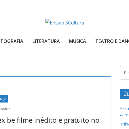
A
b
OTOGRAFIA
LITERATURA
MÚSICA
TEATRO E DAN
e
l
e
z
a
d
a
ÚL
ANÇA
c
u
Fest
ntário
apre
l
xibe filme inédito e gratuito no
t
Tril