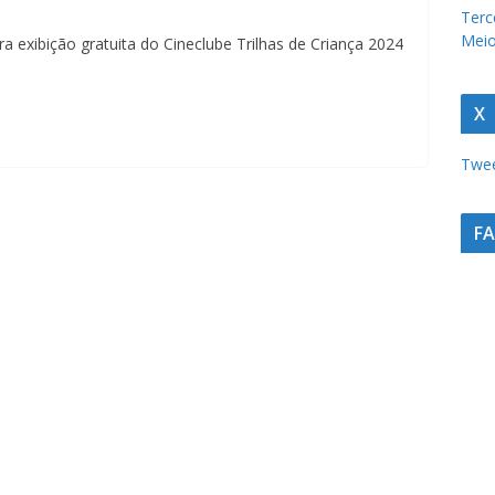
u
Terc
Meio
r
a exibição gratuita do Cineclube Trilhas de Criança 2024
a
c
X
a
Twee
t
a
r
F
i
n
e
n
s
e
a
u