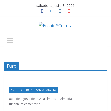
Pular
sábado, agosto 8, 2026
para
o
conteúdo
A
b
e
l
e
z
Furb
a
d
a
ARTE
CULTURA
SANTA CATARINA
c
u
10 de agosto de 2023
Elmadson Almeida
nenhum comentário
l