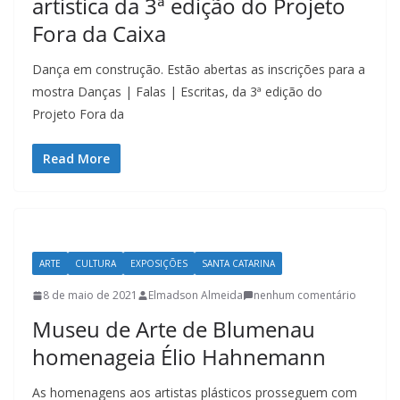
artística da 3ª edição do Projeto
u
Fora da Caixa
m
c
Dança em construção. Estão abertas as inscrições para a
l
mostra Danças | Falas | Escritas, da 3ª edição do
i
Projeto Fora da
q
u
Read More
e
.
ARTE
CULTURA
EXPOSIÇÕES
SANTA CATARINA
8 de maio de 2021
Elmadson Almeida
nenhum comentário
Museu de Arte de Blumenau
homenageia Élio Hahnemann
As homenagens aos artistas plásticos prosseguem com