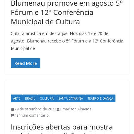
Blumenau promove em agosto 5º
t
Fórum e 12ª Conferência
u
r
Municipal de Cultura
a
Cultura artística em destaque. Nos dias 19 e 20 de
c
agosto, Blumenau recebe o 5º Fórum e a 12ª Conferência
a
Municipal de
t
a
Read More
r
i
n
e
ARTE
BRASIL
CULTURA
SANTA CATARINA
TEATRO E DANÇA
n
29 de setembro de 2022
Elmadson Almeida
s
nenhum comentário
e
Inscrições abertas para mostra
a