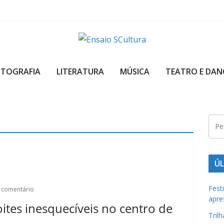
A
b
OTOGRAFIA
LITERATURA
MÚSICA
TEATRO E DAN
e
l
e
z
a
d
a
ÚL
c
u
Fest
 comentário
apre
l
ites inesquecíveis no centro de
t
Tril