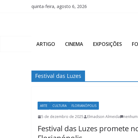
Pular
quinta-feira, agosto 6, 2026
para
o
conteúdo
ARTIGO
CINEMA
EXPOSIÇÕES
F
Festival das Luzes
ARTE
CULTURA
FLORIANÓPOLIS
5 de dezembro de 2025
Elmadson Almeida
nenhum
Festival das Luzes promete no
Florianópolis