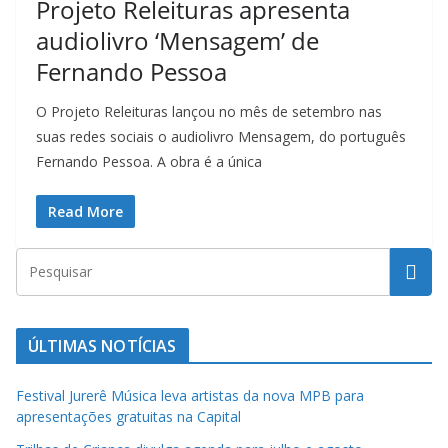
Projeto Releituras apresenta
t
audiolivro ‘Mensagem’ de
u
r
Fernando Pessoa
a
O Projeto Releituras lançou no mês de setembro nas
c
suas redes sociais o audiolivro Mensagem, do português
a
Fernando Pessoa. A obra é a única
t
a
Read More
r
i
n
e
n
ÚLTIMAS NOTÍCIAS
s
Festival Jurerê Música leva artistas da nova MPB para
e
apresentações gratuitas na Capital
a