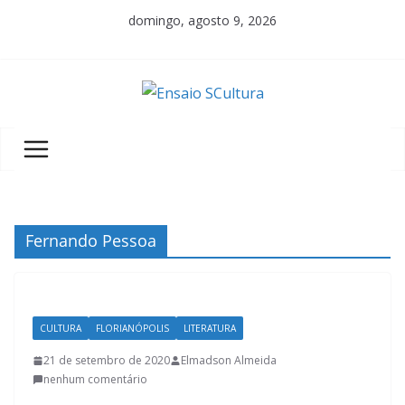
Pular
domingo, agosto 9, 2026
para
o
conteúdo
A
b
e
l
e
z
Fernando Pessoa
a
d
a
CULTURA
FLORIANÓPOLIS
LITERATURA
c
u
21 de setembro de 2020
Elmadson Almeida
nenhum comentário
l