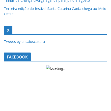
Trilhas de Criança divulga agenda para julho e agosto
u
m
Terceira edição do festival Santa Catarina Canta chega ao Meio
Oeste
c
l
i
X
q
Tweets by ensaioscultura
u
e
FACEBOOK
.