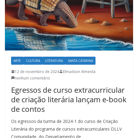
l
t
u
r
a
c
a
ARTE
CULTURA
LITERATURA
SANTA CATARINA
t
12 de novembro de 2024
Elmadson Almeida
a
nenhum comentário
r
Egressos de curso extracurricular
i
de criação literária lançam e-book
n
de contos
e
n
Os egressos da turma de 2024-1 do curso de Criação
s
Literária do programa de cursos extracurriculares DLLV
e
Comunidade, do Departamento de