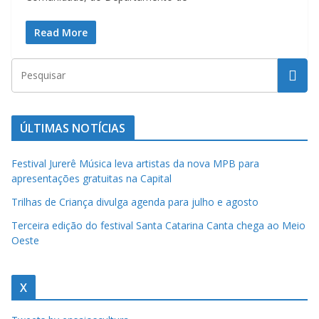
a
u
Read More
m
c
l
i
ÚLTIMAS NOTÍCIAS
q
u
Festival Jurerê Música leva artistas da nova MPB para
e
apresentações gratuitas na Capital
.
Trilhas de Criança divulga agenda para julho e agosto
Terceira edição do festival Santa Catarina Canta chega ao Meio
Oeste
X