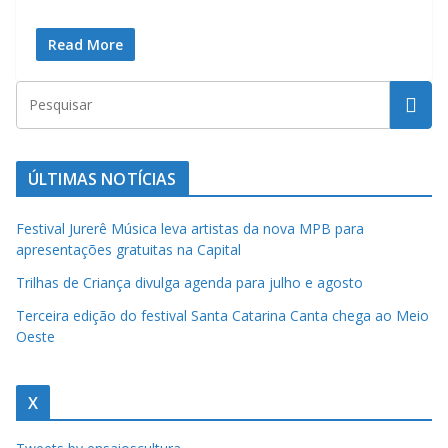
a
Read More
u
m
c
l
i
ÚLTIMAS NOTÍCIAS
q
u
Festival Jurerê Música leva artistas da nova MPB para
e
apresentações gratuitas na Capital
.
Trilhas de Criança divulga agenda para julho e agosto
Terceira edição do festival Santa Catarina Canta chega ao Meio
Oeste
X