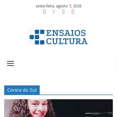
Pular
sexta-feira, agosto 7, 2026
para
o
conteúdo
A
b
e
l
e
z
a
Coreia do Sul
d
a
c
u