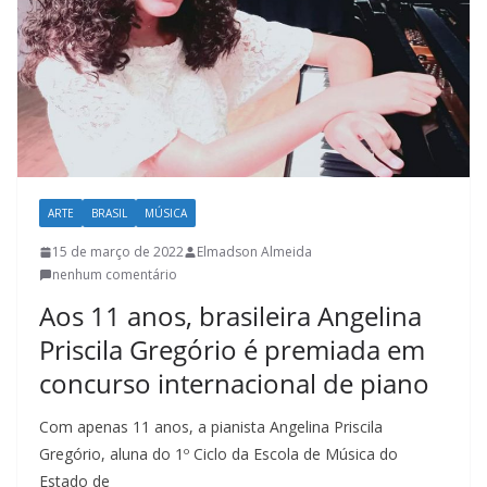
l
t
u
r
a
c
a
ARTE
BRASIL
MÚSICA
t
15 de março de 2022
Elmadson Almeida
a
nenhum comentário
r
Aos 11 anos, brasileira Angelina
i
Priscila Gregório é premiada em
n
concurso internacional de piano
e
n
Com apenas 11 anos, a pianista Angelina Priscila
s
Gregório, aluna do 1º Ciclo da Escola de Música do
e
Estado de