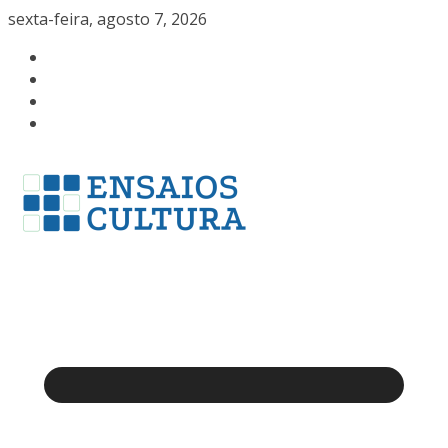
Pular
sexta-feira, agosto 7, 2026
para
o
conteúdo
A
beleza
da
cultura
catarinense
a
um
clique.