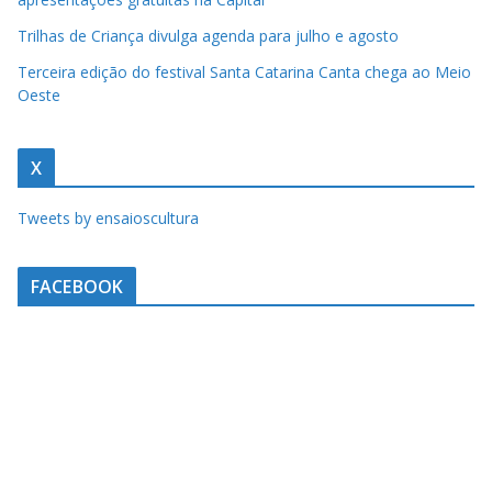
u
Trilhas de Criança divulga agenda para julho e agosto
m
c
Terceira edição do festival Santa Catarina Canta chega ao Meio
Oeste
l
i
q
X
u
Tweets by ensaioscultura
e
.
FACEBOOK