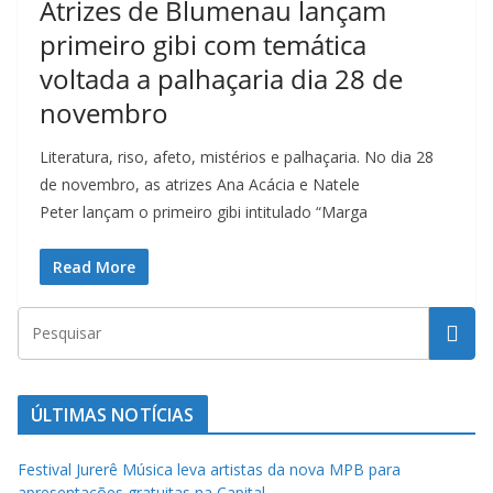
Atrizes de Blumenau lançam
t
primeiro gibi com temática
u
r
voltada a palhaçaria dia 28 de
a
novembro
c
Literatura, riso, afeto, mistérios e palhaçaria. No dia 28
a
de novembro, as atrizes Ana Acácia e Natele
t
Peter lançam o primeiro gibi intitulado “Marga
a
r
Read More
i
n
e
n
s
ÚLTIMAS NOTÍCIAS
e
a
Festival Jurerê Música leva artistas da nova MPB para
apresentações gratuitas na Capital