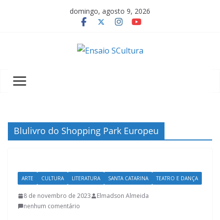
Pular
domingo, agosto 9, 2026
para
o
conteúdo
A
b
e
l
e
z
Blulivro do Shopping Park Europeu
a
d
a
ARTE
CULTURA
LITERATURA
SANTA CATARINA
TEATRO E DANÇA
c
u
8 de novembro de 2023
Elmadson Almeida
nenhum comentário
l