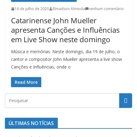
l
16 de julho de 2020
Elmadson Almeida
nenhum comentário
t
Catarinense John Mueller
u
apresenta Canções e Influências
r
em Live Show neste domingo
a
c
Música e memórias. Neste domingo, dia 19 de julho, o
a
cantor e compositor John Mueller apresenta a live show
t
Canções e Influências, onde o
a
Read More
r
i
n
e
n
ÚLTIMAS NOTÍCIAS
s
e