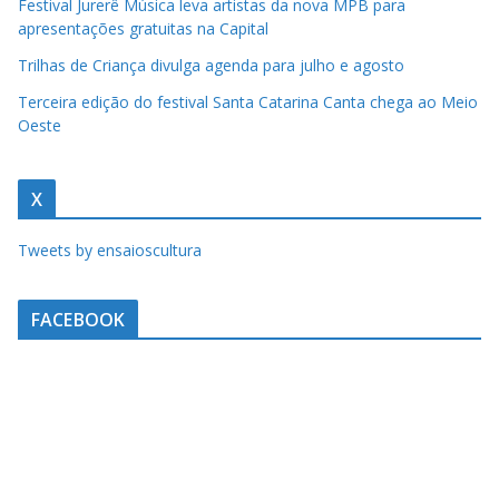
Festival Jurerê Música leva artistas da nova MPB para
a
apresentações gratuitas na Capital
u
Trilhas de Criança divulga agenda para julho e agosto
m
Terceira edição do festival Santa Catarina Canta chega ao Meio
c
Oeste
l
i
X
q
u
Tweets by ensaioscultura
e
.
FACEBOOK