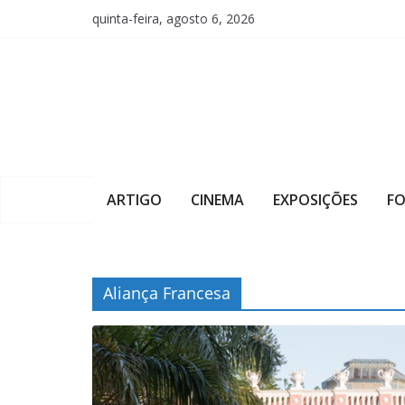
Pular
quinta-feira, agosto 6, 2026
para
o
conteúdo
ARTIGO
CINEMA
EXPOSIÇÕES
F
Aliança Francesa