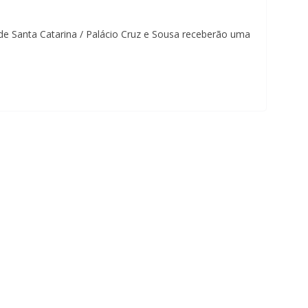
u
 de Santa Catarina / Palácio Cruz e Sousa receberão uma
m
c
l
i
q
u
e
.