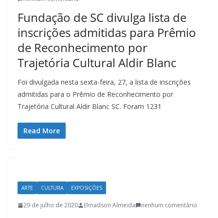
t
Fundação de SC divulga lista de
u
inscrições admitidas para Prêmio
r
a
de Reconhecimento por
c
Trajetória Cultural Aldir Blanc
a
Foi divulgada nesta sexta-feira, 27, a lista de inscrições
t
admitidas para o Prêmio de Reconhecimento por
a
Trajetória Cultural Aldir Blanc SC. Foram 1231
r
i
Read More
n
e
n
s
ARTE
CULTURA
EXPOSIÇÕES
e
29 de julho de 2020
Elmadson Almeida
nenhum comentário
a