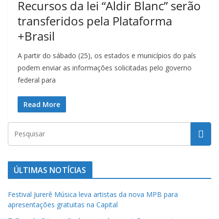
Recursos da lei “Aldir Blanc” serão
u
m
transferidos pela Plataforma
c
+Brasil
l
A partir do sábado (25), os estados e municípios do país
i
podem enviar as informações solicitadas pelo governo
q
federal para
u
e
Read More
.
ÚLTIMAS NOTÍCIAS
Festival Jurerê Música leva artistas da nova MPB para
apresentações gratuitas na Capital