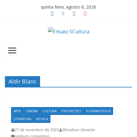
Pular
quinta-feira, agosto 6, 2026
para
o
conteúdo
A
b
e
l
e
z
Aldir Blanc
a
d
a
ARTE
CINEMA
CULTURA
EXPOSIÇÕES
FLORIANÓPOLIS
c
LITERATURA
MÚSICA
u
27 de novembro de 2020
Elmadson Almeida
l
nenhum comentário